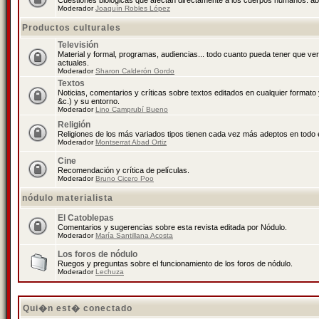
Cuestiones biológicas que afectan directamente a los cuerpos humanos: abo
Moderador
Joaquín Robles López
Productos culturales
Televisión
Material y formal, programas, audiencias... todo cuanto pueda tener que ve
actuales.
Moderador
Sharon Calderón Gordo
Textos
Noticias, comentarios y críticas sobre textos editados en cualquier formato y
&c.) y su entorno.
Moderador
Lino Camprubí Bueno
Religión
Religiones de los más variados tipos tienen cada vez más adeptos en todo 
Moderador
Montserrat Abad Ortiz
Cine
Recomendación y crítica de películas.
Moderador
Bruno Cicero Poo
nódulo materialista
El Catoblepas
Comentarios y sugerencias sobre esta revista editada por Nódulo.
Moderador
María Santillana Acosta
Los foros de nódulo
Ruegos y preguntas sobre el funcionamiento de los foros de nódulo.
Moderador
Lechuza
Qui�n est� conectado