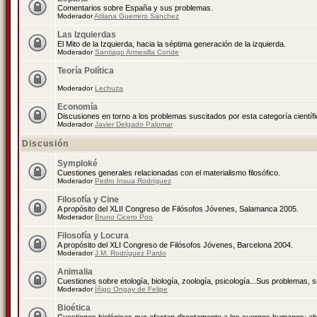
Comentarios sobre España y sus problemas.
Moderador
Atilana Guerrero Sánchez
Las Izquierdas
El Mito de la Izquierda, hacia la séptima generación de la izquierda.
Moderador
Santiago Armesilla Conde
Teoría Política
Moderador
Lechuza
Economía
Discusiones en torno a los problemas suscitados por esta categoría científ
Moderador
Javier Delgado Palomar
Discusión
Symploké
Cuestiones generales relacionadas con el materialismo filosófico.
Moderador
Pedro Insua Rodríguez
Filosofía y Cine
A propósito del XLII Congreso de Filósofos Jóvenes, Salamanca 2005.
Moderador
Bruno Cicero Poo
Filosofía y Locura
A propósito del XLI Congreso de Filósofos Jóvenes, Barcelona 2004.
Moderador
J.M. Rodríguez Pardo
Animalia
Cuestiones sobre etología, biología, zoología, psicología...Sus problemas, 
Moderador
Íñigo Ongay de Felipe
Bioética