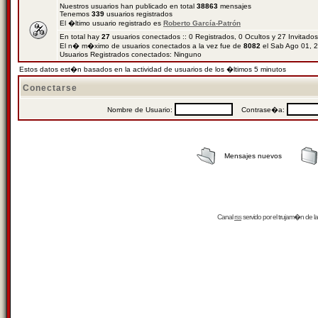
Nuestros usuarios han publicado en total
38863
mensajes
Tenemos
339
usuarios registrados
El �ltimo usuario registrado es
Roberto García-Patrón
En total hay
27
usuarios conectados :: 0 Registrados, 0 Ocultos y 27 Invitado
El n� m�ximo de usuarios conectados a la vez fue de
8082
el Sab Ago 01, 
Usuarios Registrados conectados: Ninguno
Estos datos est�n basados en la actividad de usuarios de los �ltimos 5 minutos
Conectarse
Nombre de Usuario:
Contrase�a:
Mensajes nuevos
Canal
rss
servido por el
trujam�n
de la