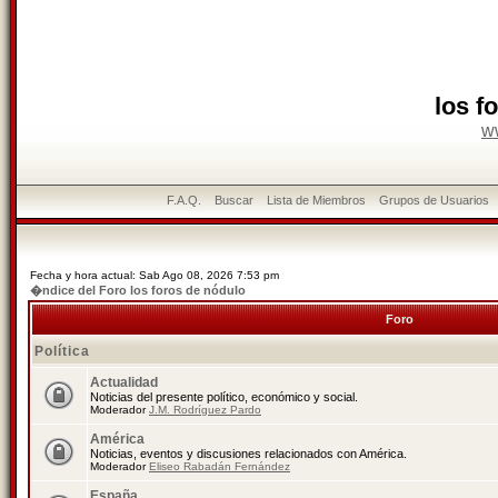
los f
w
F.A.Q.
Buscar
Lista de Miembros
Grupos de Usuarios
Fecha y hora actual: Sab Ago 08, 2026 7:53 pm
�ndice del Foro los foros de nódulo
Foro
Política
Actualidad
Noticias del presente político, económico y social.
Moderador
J.M. Rodríguez Pardo
América
Noticias, eventos y discusiones relacionados con América.
Moderador
Eliseo Rabadán Fernández
España