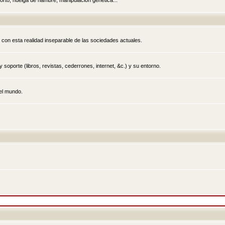
rto, huelga de hambre, manipulación genética...
 con esta realidad inseparable de las sociedades actuales.
 soporte (libros, revistas, cederrones, internet, &c.) y su entorno.
el mundo.