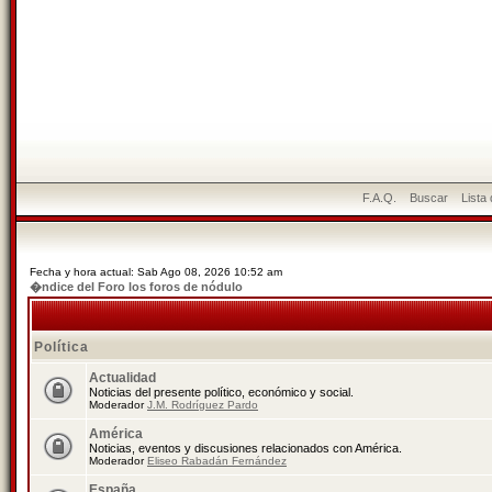
F.A.Q.
Buscar
Lista
Fecha y hora actual: Sab Ago 08, 2026 10:52 am
�ndice del Foro los foros de nódulo
Política
Actualidad
Noticias del presente político, económico y social.
Moderador
J.M. Rodríguez Pardo
América
Noticias, eventos y discusiones relacionados con América.
Moderador
Eliseo Rabadán Fernández
España