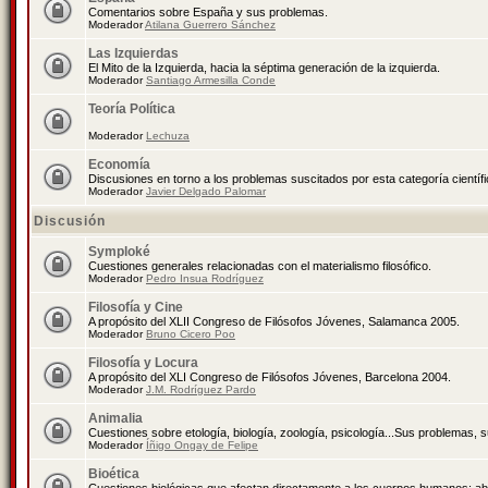
Comentarios sobre España y sus problemas.
Moderador
Atilana Guerrero Sánchez
Las Izquierdas
El Mito de la Izquierda, hacia la séptima generación de la izquierda.
Moderador
Santiago Armesilla Conde
Teoría Política
Moderador
Lechuza
Economía
Discusiones en torno a los problemas suscitados por esta categoría científ
Moderador
Javier Delgado Palomar
Discusión
Symploké
Cuestiones generales relacionadas con el materialismo filosófico.
Moderador
Pedro Insua Rodríguez
Filosofía y Cine
A propósito del XLII Congreso de Filósofos Jóvenes, Salamanca 2005.
Moderador
Bruno Cicero Poo
Filosofía y Locura
A propósito del XLI Congreso de Filósofos Jóvenes, Barcelona 2004.
Moderador
J.M. Rodríguez Pardo
Animalia
Cuestiones sobre etología, biología, zoología, psicología...Sus problemas, 
Moderador
Íñigo Ongay de Felipe
Bioética