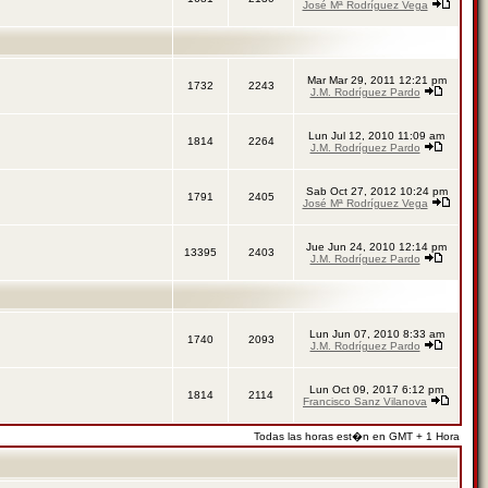
José Mª Rodríguez Vega
Mar Mar 29, 2011 12:21 pm
1732
2243
J.M. Rodríguez Pardo
Lun Jul 12, 2010 11:09 am
1814
2264
J.M. Rodríguez Pardo
Sab Oct 27, 2012 10:24 pm
1791
2405
José Mª Rodríguez Vega
Jue Jun 24, 2010 12:14 pm
13395
2403
J.M. Rodríguez Pardo
Lun Jun 07, 2010 8:33 am
1740
2093
J.M. Rodríguez Pardo
Lun Oct 09, 2017 6:12 pm
1814
2114
Francisco Sanz Vilanova
Todas las horas est�n en GMT + 1 Hora