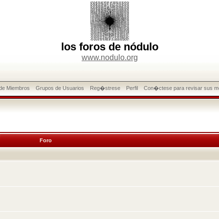
los foros de nódulo
www.nodulo.org
 de Miembros
Grupos de Usuarios
Reg�strese
Perfil
Con�ctese para revisar sus m
Foro