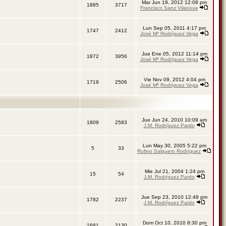
Mar Jun 19, 2012 12:08 pm
1885
3717
Francisco Sanz Vilanova
Lun Sep 05, 2011 4:17 pm
1747
2412
José Mª Rodríguez Vega
Jue Ene 05, 2012 11:14 pm
1872
3956
José Mª Rodríguez Vega
Vie Nov 09, 2012 4:04 pm
1719
2506
José Mª Rodríguez Vega
Jue Jun 24, 2010 10:09 am
1809
2583
J.M. Rodríguez Pardo
Lun May 30, 2005 5:22 pm
5
33
Rufino Salguero Rodríguez
Mie Jul 21, 2004 1:24 pm
15
54
J.M. Rodríguez Pardo
Jue Sep 23, 2010 12:49 pm
1782
2237
J.M. Rodríguez Pardo
Dom Oct 10, 2010 8:30 pm
1681
2130