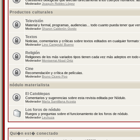
Cuestiones biológicas que afectan directamente a los cuerpos humanos: abo
Moderador
Joaquín Robles López
Productos culturales
Televisión
Material y formal, programas, audiencias... todo cuanto pueda tener que ver
Moderador
Sharon Calderón Gordo
Textos
Noticias, comentarios y críticas sobre textos editados en cualquier formato y
Moderador
Lino Camprubí Bueno
Religión
Religiones de los más variados tipos tienen cada vez más adeptos en todo 
Moderador
Montserrat Abad Ortiz
Cine
Recomendación y crítica de películas.
Moderador
Bruno Cicero Poo
nódulo materialista
El Catoblepas
Comentarios y sugerencias sobre esta revista editada por Nódulo.
Moderador
María Santillana Acosta
Los foros de nódulo
Ruegos y preguntas sobre el funcionamiento de los foros de nódulo.
Moderador
Lechuza
Qui�n est� conectado