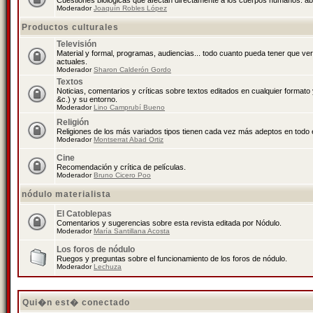
Cuestiones biológicas que afectan directamente a los cuerpos humanos: abo
Moderador
Joaquín Robles López
Productos culturales
Televisión
Material y formal, programas, audiencias... todo cuanto pueda tener que ve
actuales.
Moderador
Sharon Calderón Gordo
Textos
Noticias, comentarios y críticas sobre textos editados en cualquier formato y
&c.) y su entorno.
Moderador
Lino Camprubí Bueno
Religión
Religiones de los más variados tipos tienen cada vez más adeptos en todo 
Moderador
Montserrat Abad Ortiz
Cine
Recomendación y crítica de películas.
Moderador
Bruno Cicero Poo
nódulo materialista
El Catoblepas
Comentarios y sugerencias sobre esta revista editada por Nódulo.
Moderador
María Santillana Acosta
Los foros de nódulo
Ruegos y preguntas sobre el funcionamiento de los foros de nódulo.
Moderador
Lechuza
Qui�n est� conectado