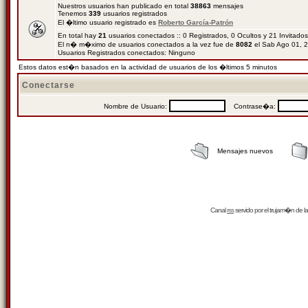
Nuestros usuarios han publicado en total
38863
mensajes
Tenemos
339
usuarios registrados
El �ltimo usuario registrado es
Roberto García-Patrón
En total hay
21
usuarios conectados :: 0 Registrados, 0 Ocultos y 21 Invitado
El n� m�ximo de usuarios conectados a la vez fue de
8082
el Sab Ago 01, 
Usuarios Registrados conectados: Ninguno
Estos datos est�n basados en la actividad de usuarios de los �ltimos 5 minutos
Conectarse
Nombre de Usuario:
Contrase�a:
Mensajes nuevos
Canal
rss
servido por el
trujam�n
de la