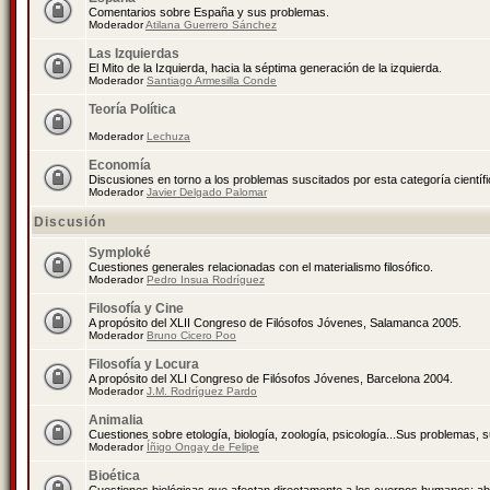
Comentarios sobre España y sus problemas.
Moderador
Atilana Guerrero Sánchez
Las Izquierdas
El Mito de la Izquierda, hacia la séptima generación de la izquierda.
Moderador
Santiago Armesilla Conde
Teoría Política
Moderador
Lechuza
Economía
Discusiones en torno a los problemas suscitados por esta categoría científ
Moderador
Javier Delgado Palomar
Discusión
Symploké
Cuestiones generales relacionadas con el materialismo filosófico.
Moderador
Pedro Insua Rodríguez
Filosofía y Cine
A propósito del XLII Congreso de Filósofos Jóvenes, Salamanca 2005.
Moderador
Bruno Cicero Poo
Filosofía y Locura
A propósito del XLI Congreso de Filósofos Jóvenes, Barcelona 2004.
Moderador
J.M. Rodríguez Pardo
Animalia
Cuestiones sobre etología, biología, zoología, psicología...Sus problemas, 
Moderador
Íñigo Ongay de Felipe
Bioética