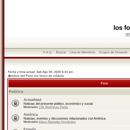
los f
w
F.A.Q.
Buscar
Lista de Miembros
Grupos de Usuarios
Fecha y hora actual: Sab Ago 08, 2026 4:31 am
�ndice del Foro los foros de nódulo
Foro
Política
Actualidad
Noticias del presente político, económico y social.
Moderador
J.M. Rodríguez Pardo
América
Noticias, eventos y discusiones relacionados con América.
Moderador
Eliseo Rabadán Fernández
España