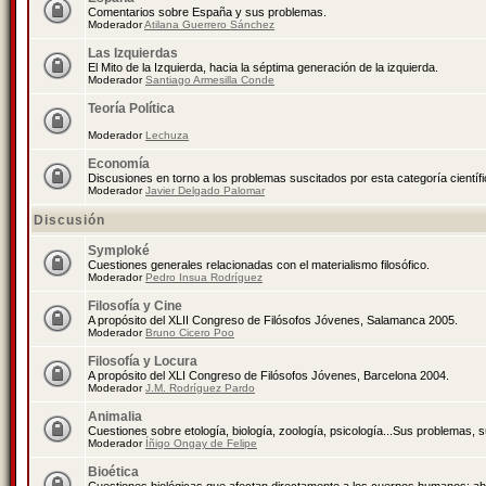
Comentarios sobre España y sus problemas.
Moderador
Atilana Guerrero Sánchez
Las Izquierdas
El Mito de la Izquierda, hacia la séptima generación de la izquierda.
Moderador
Santiago Armesilla Conde
Teoría Política
Moderador
Lechuza
Economía
Discusiones en torno a los problemas suscitados por esta categoría científ
Moderador
Javier Delgado Palomar
Discusión
Symploké
Cuestiones generales relacionadas con el materialismo filosófico.
Moderador
Pedro Insua Rodríguez
Filosofía y Cine
A propósito del XLII Congreso de Filósofos Jóvenes, Salamanca 2005.
Moderador
Bruno Cicero Poo
Filosofía y Locura
A propósito del XLI Congreso de Filósofos Jóvenes, Barcelona 2004.
Moderador
J.M. Rodríguez Pardo
Animalia
Cuestiones sobre etología, biología, zoología, psicología...Sus problemas, 
Moderador
Íñigo Ongay de Felipe
Bioética