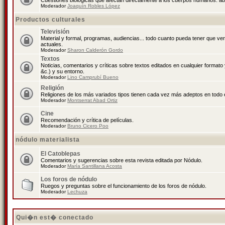
Cuestiones biológicas que afectan directamente a los cuerpos humanos: abo
Moderador
Joaquín Robles López
Productos culturales
Televisión
Material y formal, programas, audiencias... todo cuanto pueda tener que ve
actuales.
Moderador
Sharon Calderón Gordo
Textos
Noticias, comentarios y críticas sobre textos editados en cualquier formato y
&c.) y su entorno.
Moderador
Lino Camprubí Bueno
Religión
Religiones de los más variados tipos tienen cada vez más adeptos en todo 
Moderador
Montserrat Abad Ortiz
Cine
Recomendación y crítica de películas.
Moderador
Bruno Cicero Poo
nódulo materialista
El Catoblepas
Comentarios y sugerencias sobre esta revista editada por Nódulo.
Moderador
María Santillana Acosta
Los foros de nódulo
Ruegos y preguntas sobre el funcionamiento de los foros de nódulo.
Moderador
Lechuza
Qui�n est� conectado