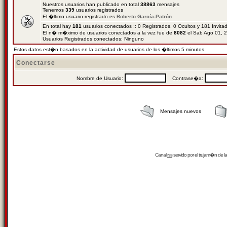
Nuestros usuarios han publicado en total
38863
mensajes
Tenemos
339
usuarios registrados
El �ltimo usuario registrado es
Roberto García-Patrón
En total hay
181
usuarios conectados :: 0 Registrados, 0 Ocultos y 181 Invit
El n� m�ximo de usuarios conectados a la vez fue de
8082
el Sab Ago 01, 
Usuarios Registrados conectados: Ninguno
Estos datos est�n basados en la actividad de usuarios de los �ltimos 5 minutos
Conectarse
Nombre de Usuario:
Contrase�a:
Mensajes nuevos
Canal
rss
servido por el
trujam�n
de la