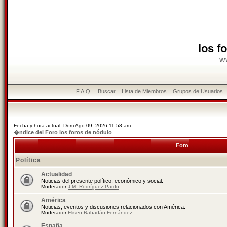
los f
w
F.A.Q.
Buscar
Lista de Miembros
Grupos de Usuarios
Fecha y hora actual: Dom Ago 09, 2026 11:58 am
�ndice del Foro los foros de nódulo
Foro
Política
Actualidad
Noticias del presente político, económico y social.
Moderador
J.M. Rodríguez Pardo
América
Noticias, eventos y discusiones relacionados con América.
Moderador
Eliseo Rabadán Fernández
España