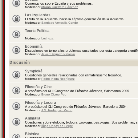
Comentarios sobre España y sus problemas.
Moderador
Atilana Guerrero Sánchez
Las Izquierdas
El Mito de la Izquierda, hacia la séptima generación de la izquierda.
Moderador
Santiago Armesilla Conde
Teoría Política
Moderador
Lechuza
Economía
Discusiones en torno a los problemas suscitados por esta categoría científ
Moderador
Javier Delgado Palomar
Discusión
Symploké
Cuestiones generales relacionadas con el materialismo filosófico.
Moderador
Pedro Insua Rodríguez
Filosofía y Cine
A propósito del XLII Congreso de Filósofos Jóvenes, Salamanca 2005.
Moderador
Bruno Cicero Poo
Filosofía y Locura
A propósito del XLI Congreso de Filósofos Jóvenes, Barcelona 2004.
Moderador
J.M. Rodríguez Pardo
Animalia
Cuestiones sobre etología, biología, zoología, psicología...Sus problemas, 
Moderador
Íñigo Ongay de Felipe
Bioética