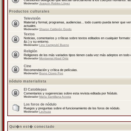
Cuestiones biológicas que afectan directamente a los cuerpos humanos: abo
Moderador
Joaquín Robles López
Productos culturales
Televisión
Material y formal, programas, audiencias... todo cuanto pueda tener que ve
actuales.
Moderador
Sharon Calderón Gordo
Textos
Noticias, comentarios y críticas sobre textos editados en cualquier formato y
&c.) y su entorno.
Moderador
Lino Camprubí Bueno
Religión
Religiones de los más variados tipos tienen cada vez más adeptos en todo 
Moderador
Montserrat Abad Ortiz
Cine
Recomendación y crítica de películas.
Moderador
Bruno Cicero Poo
nódulo materialista
El Catoblepas
Comentarios y sugerencias sobre esta revista editada por Nódulo.
Moderador
María Santillana Acosta
Los foros de nódulo
Ruegos y preguntas sobre el funcionamiento de los foros de nódulo.
Moderador
Lechuza
Qui�n est� conectado