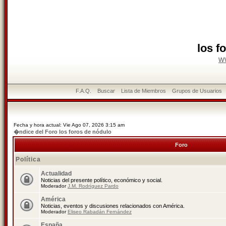
los f
w
F.A.Q.
Buscar
Lista de Miembros
Grupos de Usuarios
Fecha y hora actual: Vie Ago 07, 2026 3:15 am
�ndice del Foro los foros de nódulo
Foro
Política
Actualidad
Noticias del presente político, económico y social.
Moderador
J.M. Rodríguez Pardo
América
Noticias, eventos y discusiones relacionados con América.
Moderador
Eliseo Rabadán Fernández
España