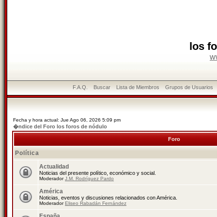
los f
w
F.A.Q.
Buscar
Lista de Miembros
Grupos de Usuarios
Fecha y hora actual: Jue Ago 06, 2026 5:09 pm
�ndice del Foro los foros de nódulo
Foro
Política
Actualidad
Noticias del presente político, económico y social.
Moderador
J.M. Rodríguez Pardo
América
Noticias, eventos y discusiones relacionados con América.
Moderador
Eliseo Rabadán Fernández
España