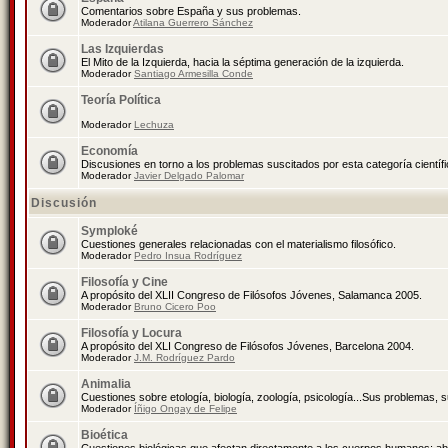
Comentarios sobre España y sus problemas.
Moderador
Atilana Guerrero Sánchez
Las Izquierdas
El Mito de la Izquierda, hacia la séptima generación de la izquierda.
Moderador
Santiago Armesilla Conde
Teoría Política
Moderador
Lechuza
Economía
Discusiones en torno a los problemas suscitados por esta categoría científ
Moderador
Javier Delgado Palomar
Discusión
Symploké
Cuestiones generales relacionadas con el materialismo filosófico.
Moderador
Pedro Insua Rodríguez
Filosofía y Cine
A propósito del XLII Congreso de Filósofos Jóvenes, Salamanca 2005.
Moderador
Bruno Cicero Poo
Filosofía y Locura
A propósito del XLI Congreso de Filósofos Jóvenes, Barcelona 2004.
Moderador
J.M. Rodríguez Pardo
Animalia
Cuestiones sobre etología, biología, zoología, psicología...Sus problemas, 
Moderador
Íñigo Ongay de Felipe
Bioética