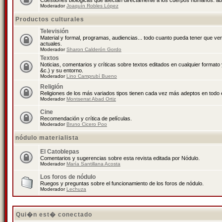
Cuestiones biológicas que afectan directamente a los cuerpos humanos: abo
Moderador
Joaquín Robles López
Productos culturales
Televisión
Material y formal, programas, audiencias... todo cuanto pueda tener que ve
actuales.
Moderador
Sharon Calderón Gordo
Textos
Noticias, comentarios y críticas sobre textos editados en cualquier formato y
&c.) y su entorno.
Moderador
Lino Camprubí Bueno
Religión
Religiones de los más variados tipos tienen cada vez más adeptos en todo 
Moderador
Montserrat Abad Ortiz
Cine
Recomendación y crítica de películas.
Moderador
Bruno Cicero Poo
nódulo materialista
El Catoblepas
Comentarios y sugerencias sobre esta revista editada por Nódulo.
Moderador
María Santillana Acosta
Los foros de nódulo
Ruegos y preguntas sobre el funcionamiento de los foros de nódulo.
Moderador
Lechuza
Qui�n est� conectado