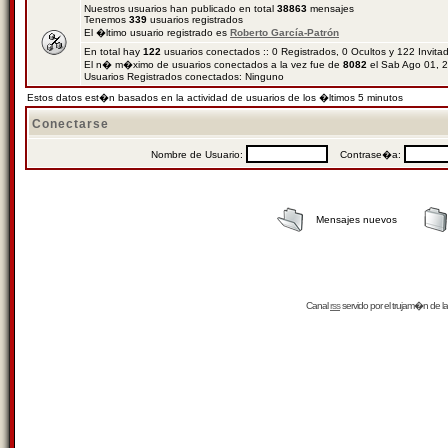
Nuestros usuarios han publicado en total
38863
mensajes
Tenemos
339
usuarios registrados
El �ltimo usuario registrado es
Roberto García-Patrón
En total hay
122
usuarios conectados :: 0 Registrados, 0 Ocultos y 122 Invit
El n� m�ximo de usuarios conectados a la vez fue de
8082
el Sab Ago 01, 
Usuarios Registrados conectados: Ninguno
Estos datos est�n basados en la actividad de usuarios de los �ltimos 5 minutos
Conectarse
Nombre de Usuario:
Contrase�a:
Mensajes nuevos
Canal
rss
servido por el
trujam�n
de la