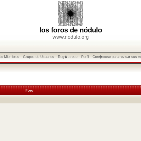
los foros de nódulo
www.nodulo.org
 de Miembros
Grupos de Usuarios
Reg�strese
Perfil
Con�ctese para revisar sus m
Foro