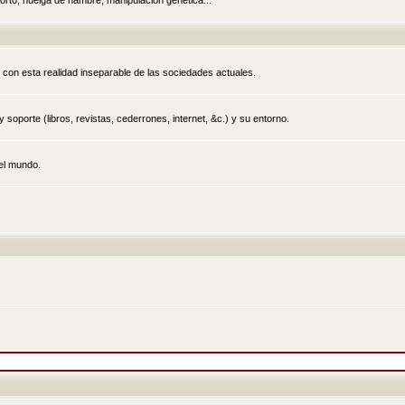
rto, huelga de hambre, manipulación genética...
 con esta realidad inseparable de las sociedades actuales.
 soporte (libros, revistas, cederrones, internet, &c.) y su entorno.
el mundo.