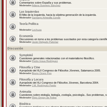
Comentarios sobre España y sus problemas.
Moderador
Atilana Guerrero Sánchez
Las Izquierdas
El Mito de la Izquierda, hacia la séptima generación de la izquierda.
Moderador
Santiago Armesilla Conde
Teoría Política
Moderador
Lechuza
Economía
Discusiones en torno a los problemas suscitados por esta categoría científ
Moderador
Javier Delgado Palomar
Discusión
Symploké
Cuestiones generales relacionadas con el materialismo filosófico.
Moderador
Pedro Insua Rodríguez
Filosofía y Cine
A propósito del XLII Congreso de Filósofos Jóvenes, Salamanca 2005.
Moderador
Bruno Cicero Poo
Filosofía y Locura
A propósito del XLI Congreso de Filósofos Jóvenes, Barcelona 2004.
Moderador
J.M. Rodríguez Pardo
Animalia
Cuestiones sobre etología, biología, zoología, psicología...Sus problemas, 
Moderador
Íñigo Ongay de Felipe
Bioética