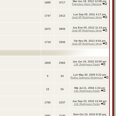
Mar Jun 19, 2012 12:08 pm
1885
3717
Francisco Sanz Vilanova
Lun Sep 05, 2011 4:17 pm
1747
2412
José Mª Rodríguez Vega
Jue Ene 05, 2012 11:14 pm
1872
3956
José Mª Rodríguez Vega
Vie Nov 09, 2012 4:04 pm
1719
2506
José Mª Rodríguez Vega
Jue Jun 24, 2010 10:09 am
1809
2583
J.M. Rodríguez Pardo
Lun May 30, 2005 5:22 pm
5
33
Rufino Salguero Rodríguez
Mie Jul 21, 2004 1:24 pm
15
54
J.M. Rodríguez Pardo
Jue Sep 23, 2010 12:49 pm
1782
2237
J.M. Rodríguez Pardo
Dom Oct 10, 2010 8:30 pm
1681
2130