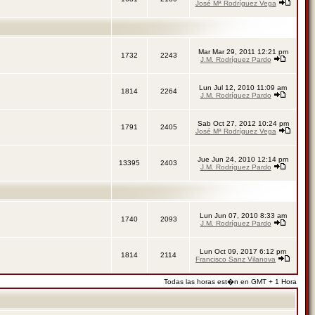
José Mª Rodríguez Vega
Mar Mar 29, 2011 12:21 pm
1732
2243
J.M. Rodríguez Pardo
Lun Jul 12, 2010 11:09 am
1814
2264
J.M. Rodríguez Pardo
Sab Oct 27, 2012 10:24 pm
1791
2405
José Mª Rodríguez Vega
Jue Jun 24, 2010 12:14 pm
13395
2403
J.M. Rodríguez Pardo
Lun Jun 07, 2010 8:33 am
1740
2093
J.M. Rodríguez Pardo
Lun Oct 09, 2017 6:12 pm
1814
2114
Francisco Sanz Vilanova
Todas las horas est�n en GMT + 1 Hora