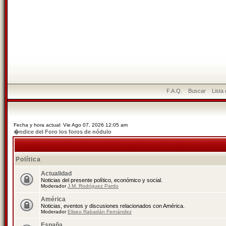
F.A.Q.
Buscar
Lista
Fecha y hora actual: Vie Ago 07, 2026 12:05 am
�ndice del Foro los foros de nódulo
Política
Actualidad
Noticias del presente político, económico y social.
Moderador
J.M. Rodríguez Pardo
América
Noticias, eventos y discusiones relacionados con América.
Moderador
Eliseo Rabadán Fernández
España