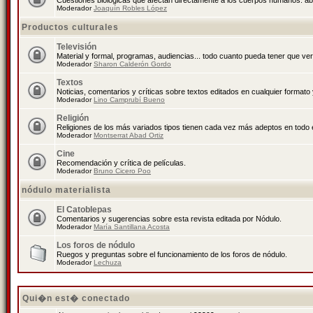
Cuestiones biológicas que afectan directamente a los cuerpos humanos: abo
Moderador
Joaquín Robles López
Productos culturales
Televisión
Material y formal, programas, audiencias... todo cuanto pueda tener que ver
Moderador
Sharon Calderón Gordo
Textos
Noticias, comentarios y críticas sobre textos editados en cualquier formato y
Moderador
Lino Camprubí Bueno
Religión
Religiones de los más variados tipos tienen cada vez más adeptos en todo 
Moderador
Montserrat Abad Ortiz
Cine
Recomendación y crítica de películas.
Moderador
Bruno Cicero Poo
nódulo materialista
El Catoblepas
Comentarios y sugerencias sobre esta revista editada por Nódulo.
Moderador
María Santillana Acosta
Los foros de nódulo
Ruegos y preguntas sobre el funcionamiento de los foros de nódulo.
Moderador
Lechuza
Qui�n est� conectado