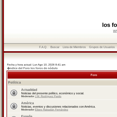
los f
w
F.A.Q.
Buscar
Lista de Miembros
Grupos de Usuarios
Fecha y hora actual: Lun Ago 10, 2026 8:41 am
�ndice del Foro los foros de nódulo
Foro
Política
Actualidad
Noticias del presente político, económico y social.
Moderador
J.M. Rodríguez Pardo
América
Noticias, eventos y discusiones relacionados con América.
Moderador
Eliseo Rabadán Fernández
España