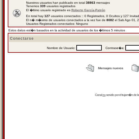
Nuestros usuarios han publicado en total
38863
mensajes
Tenemos
339
usuarios registrados
El �ltimo usuario registrado es
Roberto García-Patrón
En total hay
127
usuarios conectados :: 0 Registrados, 0 Ocultos y 127 Invit
El n� m�ximo de usuarios conectados a la vez fue de
8082
el Sab Ago 01, 
Usuarios Registrados conectados: Ninguno
Estos datos est�n basados en la actividad de usuarios de los �ltimos 5 minutos
Conectarse
Nombre de Usuario:
Contrase�a:
Mensajes nuevos
Canal
rss
servido por el
trujam�n
de la