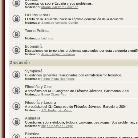
Comentarios sobre España y sus problemas.
Moderador
Atilana Guerrero Sánchez
Las Izquierdas
El Mito de la Izquierda, hacia la séptima generación de la izquierda.
Moderador
Santiago Armesilla Conde
Teoría Política
Moderador
Lechuza
Economía
Discusiones en torno a los problemas suscitados por esta categoría científ
Moderador
Javier Delgado Palomar
Discusión
Symploké
Cuestiones generales relacionadas con el materialismo filosófico.
Moderador
Pedro Insua Rodríguez
Filosofía y Cine
A propósito del XLII Congreso de Filósofos Jóvenes, Salamanca 2005.
Moderador
Bruno Cicero Poo
Filosofía y Locura
A propósito del XLI Congreso de Filósofos Jóvenes, Barcelona 2004.
Moderador
J.M. Rodríguez Pardo
Animalia
Cuestiones sobre etología, biología, zoología, psicología...Sus problemas, 
Moderador
Íñigo Ongay de Felipe
Bioética