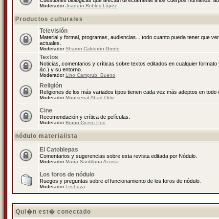
Cuestiones biológicas que afectan directamente a los cuerpos humanos: abo
Moderador
Joaquín Robles López
Productos culturales
Televisión
Material y formal, programas, audiencias... todo cuanto pueda tener que ve
actuales.
Moderador
Sharon Calderón Gordo
Textos
Noticias, comentarios y críticas sobre textos editados en cualquier formato y
&c.) y su entorno.
Moderador
Lino Camprubí Bueno
Religión
Religiones de los más variados tipos tienen cada vez más adeptos en todo 
Moderador
Montserrat Abad Ortiz
Cine
Recomendación y crítica de películas.
Moderador
Bruno Cicero Poo
nódulo materialista
El Catoblepas
Comentarios y sugerencias sobre esta revista editada por Nódulo.
Moderador
María Santillana Acosta
Los foros de nódulo
Ruegos y preguntas sobre el funcionamiento de los foros de nódulo.
Moderador
Lechuza
Qui�n est� conectado