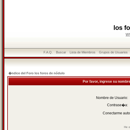
los f
w
F.A.Q.
Buscar
Lista de Miembros
Grupos de Usuarios
�ndice del Foro los foros de nódulo
Por favor, ingrese su nombr
Nombre de Usuario:
Contrase�a:
Conectarme auto
He o