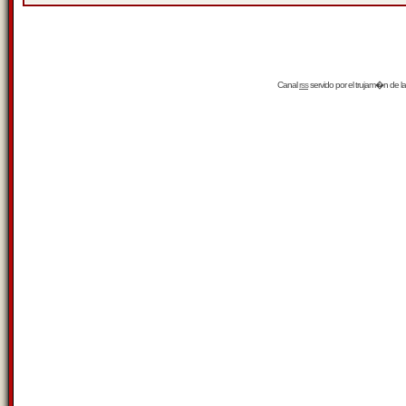
Canal
rss
servido por el
trujam�n
de la