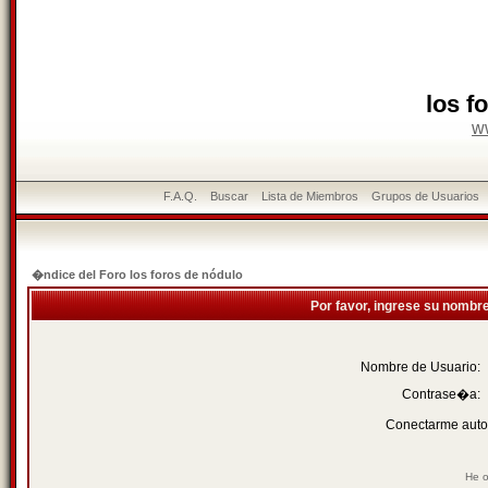
los f
w
F.A.Q.
Buscar
Lista de Miembros
Grupos de Usuarios
�ndice del Foro los foros de nódulo
Por favor, ingrese su nombr
Nombre de Usuario:
Contrase�a:
Conectarme auto
He o