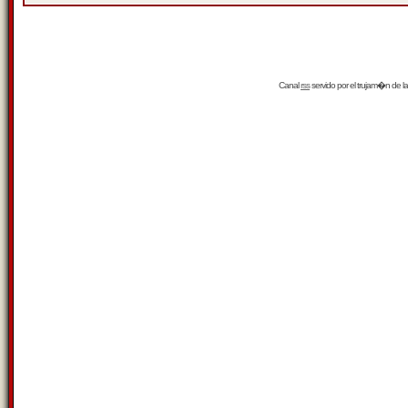
Canal
rss
servido por el
trujam�n
de la