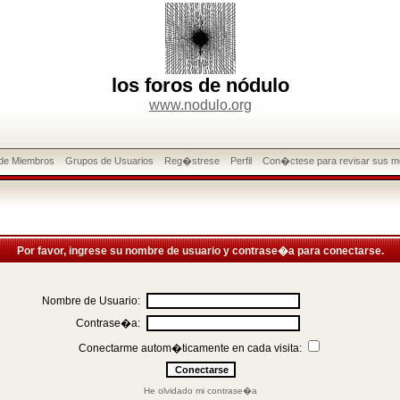
los foros de nódulo
www.nodulo.org
 de Miembros
Grupos de Usuarios
Reg�strese
Perfil
Con�ctese para revisar sus m
Por favor, ingrese su nombre de usuario y contrase�a para conectarse.
Nombre de Usuario:
Contrase�a:
Conectarme autom�ticamente en cada visita:
He olvidado mi contrase�a