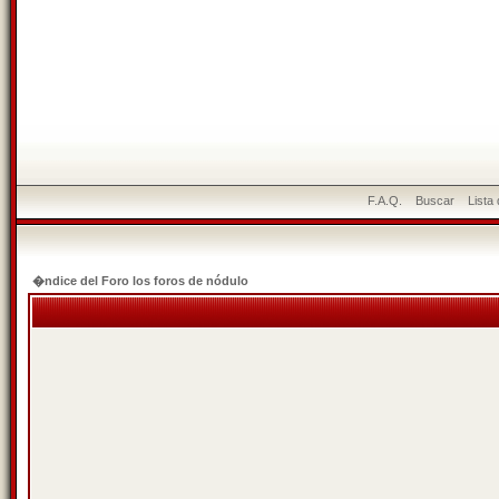
F.A.Q.
Buscar
Lista
�ndice del Foro los foros de nódulo