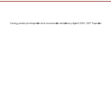
Canal
rss
servido por el
trujam�n
de la comunicaci�n electr�nica y digital © 2003 - 2007 Trujam�n