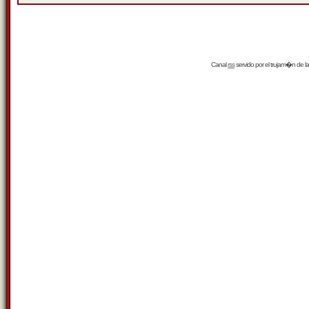
Canal
rss
servido por el
trujam�n
de la