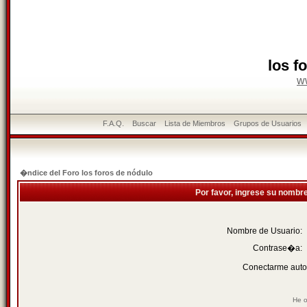
los f
w
F.A.Q.
Buscar
Lista de Miembros
Grupos de Usuarios
�ndice del Foro los foros de nódulo
Por favor, ingrese su nombr
Nombre de Usuario:
Contrase�a:
Conectarme auto
He o