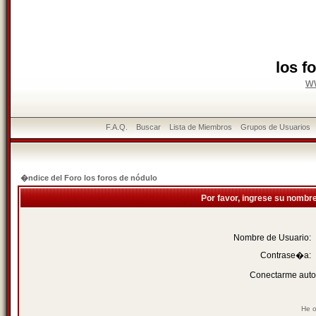
los f
w
F.A.Q.
Buscar
Lista de Miembros
Grupos de Usuarios
�ndice del Foro los foros de nódulo
Por favor, ingrese su nombr
Nombre de Usuario:
Contrase�a:
Conectarme auto
He o