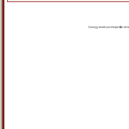
Canal
rss
servido por el
trujam�n
de la