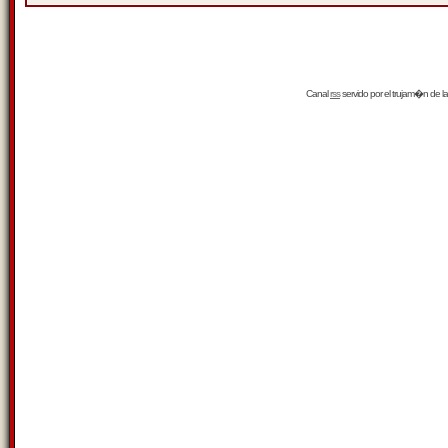
Canal
rss
servido por el
trujam�n
de la