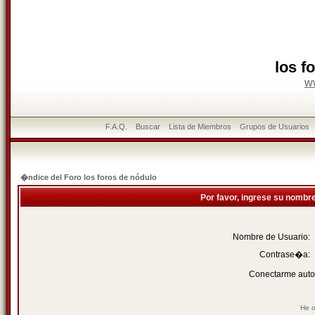
los f
w
F.A.Q.
Buscar
Lista de Miembros
Grupos de Usuarios
�ndice del Foro los foros de nódulo
Por favor, ingrese su nombr
Nombre de Usuario:
Contrase�a:
Conectarme auto
He o