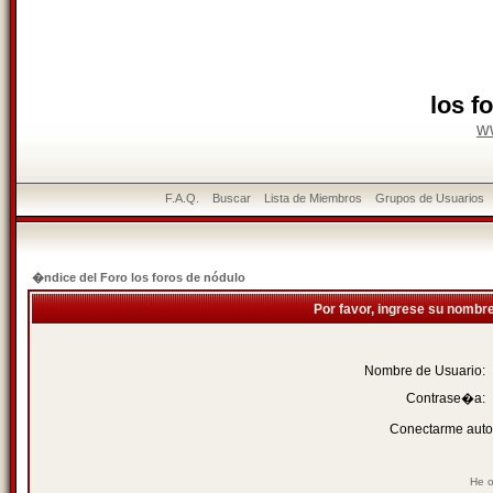
los f
w
F.A.Q.
Buscar
Lista de Miembros
Grupos de Usuarios
�ndice del Foro los foros de nódulo
Por favor, ingrese su nombr
Nombre de Usuario:
Contrase�a:
Conectarme auto
He o