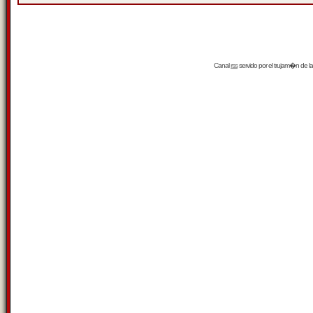
Canal
rss
servido por el
trujam�n
de la