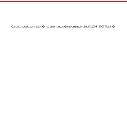
Canal
rss
servido por el
trujam�n
de la comunicaci�n electr�nica y digital © 2003 - 2007 Trujam�n