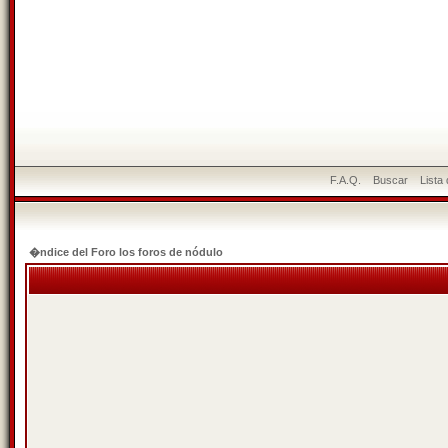
F.A.Q.
Buscar
Lista
�ndice del Foro los foros de nódulo