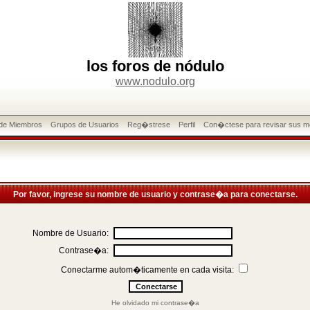
los foros de nódulo
www.nodulo.org
 de Miembros
Grupos de Usuarios
Reg�strese
Perfil
Con�ctese para revisar sus m
Por favor, ingrese su nombre de usuario y contrase�a para conectarse.
Nombre de Usuario:
Contrase�a:
Conectarme autom�ticamente en cada visita:
He olvidado mi contrase�a