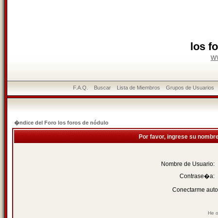
los f
w
F.A.Q.
Buscar
Lista de Miembros
Grupos de Usuarios
�ndice del Foro los foros de nódulo
Por favor, ingrese su nombr
Nombre de Usuario:
Contrase�a:
Conectarme auto
He o