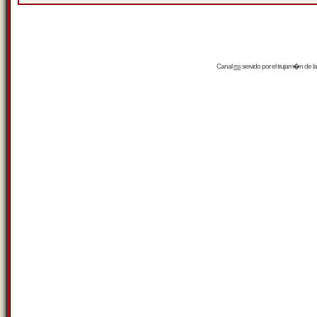
Canal
rss
servido por el
trujam�n
de la