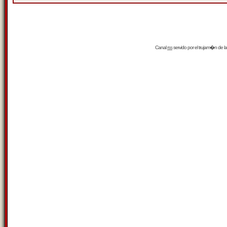
Canal
rss
servido por el
trujam�n
de la