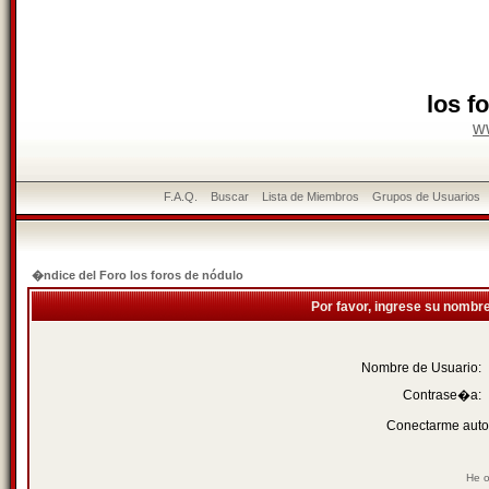
los f
w
F.A.Q.
Buscar
Lista de Miembros
Grupos de Usuarios
�ndice del Foro los foros de nódulo
Por favor, ingrese su nombr
Nombre de Usuario:
Contrase�a:
Conectarme auto
He o