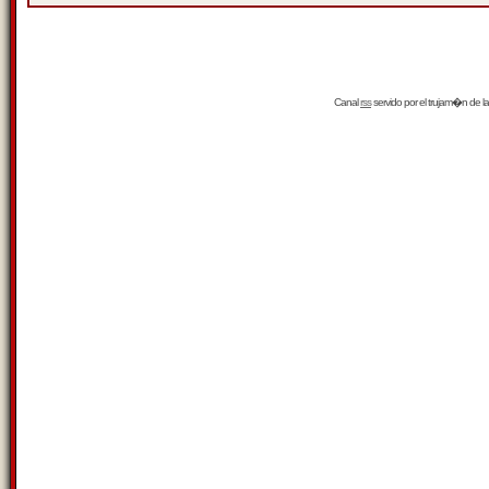
Canal
rss
servido por el
trujam�n
de la