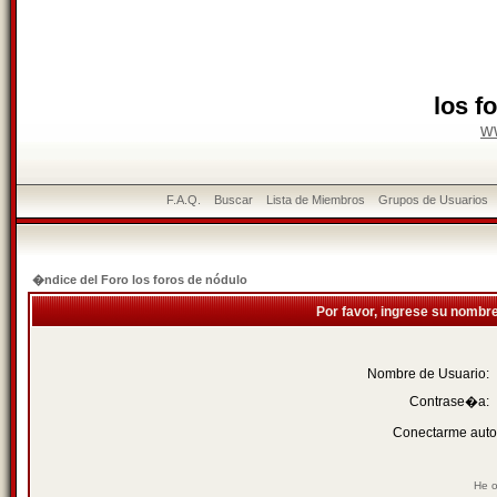
los f
w
F.A.Q.
Buscar
Lista de Miembros
Grupos de Usuarios
�ndice del Foro los foros de nódulo
Por favor, ingrese su nombr
Nombre de Usuario:
Contrase�a:
Conectarme auto
He o