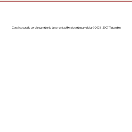
Canal
rss
servido por el
trujam�n
de la comunicaci�n electr�nica y digital © 2003 - 2007 Trujam�n