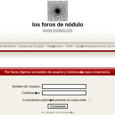
los foros de nódulo
www.nodulo.org
 de Miembros
Grupos de Usuarios
Reg�strese
Perfil
Con�ctese para revisar sus m
Por favor, ingrese su nombre de usuario y contrase�a para conectarse.
Nombre de Usuario:
Contrase�a:
Conectarme autom�ticamente en cada visita:
He olvidado mi contrase�a