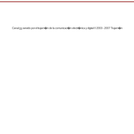
Canal
rss
servido por el
trujam�n
de la comunicaci�n electr�nica y digital © 2003 - 2007 Trujam�n