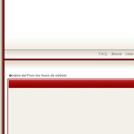
F.A.Q.
Buscar
Lista
�ndice del Foro los foros de nódulo