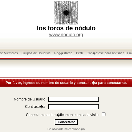
los foros de nódulo
www.nodulo.org
 de Miembros
Grupos de Usuarios
Reg�strese
Perfil
Con�ctese para revisar sus m
Por favor, ingrese su nombre de usuario y contrase�a para conectarse.
Nombre de Usuario:
Contrase�a:
Conectarme autom�ticamente en cada visita:
He olvidado mi contrase�a