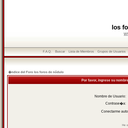
los f
w
F.A.Q.
Buscar
Lista de Miembros
Grupos de Usuarios
�ndice del Foro los foros de nódulo
Por favor, ingrese su nombr
Nombre de Usuario:
Contrase�a:
Conectarme auto
He o