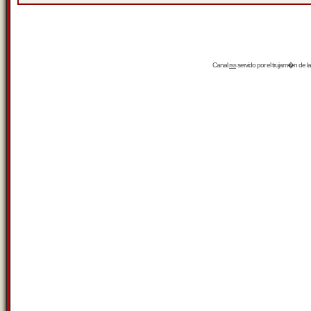
Canal
rss
servido por el
trujam�n
de la