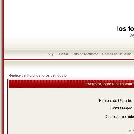
los f
w
F.A.Q.
Buscar
Lista de Miembros
Grupos de Usuarios
�ndice del Foro los foros de nódulo
Por favor, ingrese su nombr
Nombre de Usuario:
Contrase�a:
Conectarme auto
He o