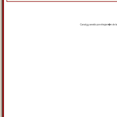
Canal
rss
servido por el
trujam�n
de la