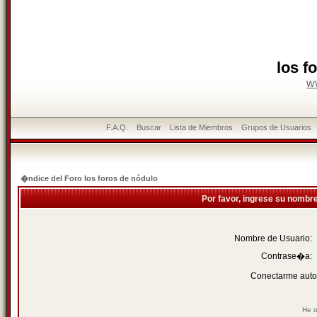
los f
w
F.A.Q.
Buscar
Lista de Miembros
Grupos de Usuarios
�ndice del Foro los foros de nódulo
Por favor, ingrese su nombr
Nombre de Usuario:
Contrase�a:
Conectarme auto
He o