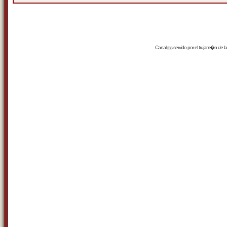
Canal
rss
servido por el
trujam�n
de la