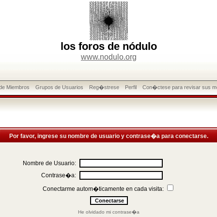
los foros de nódulo
www.nodulo.org
 de Miembros
Grupos de Usuarios
Reg�strese
Perfil
Con�ctese para revisar sus m
Por favor, ingrese su nombre de usuario y contrase�a para conectarse.
Nombre de Usuario:
Contrase�a:
Conectarme autom�ticamente en cada visita:
He olvidado mi contrase�a