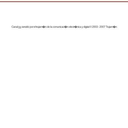
Canal
rss
servido por el
trujam�n
de la comunicaci�n electr�nica y digital © 2003 - 2007 Trujam�n