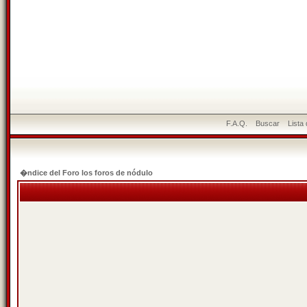
F.A.Q.
Buscar
Lista
�ndice del Foro los foros de nódulo