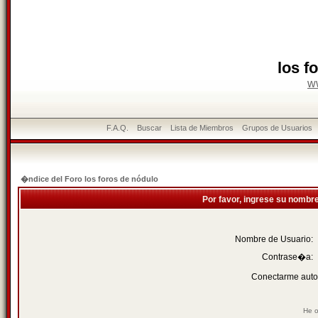
los f
w
F.A.Q.
Buscar
Lista de Miembros
Grupos de Usuarios
�ndice del Foro los foros de nódulo
Por favor, ingrese su nombr
Nombre de Usuario:
Contrase�a:
Conectarme auto
He o