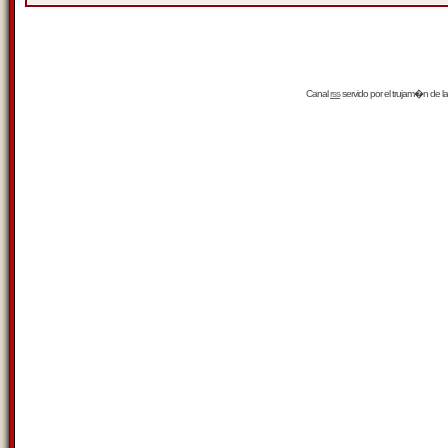
Canal
rss
servido por el
trujam�n
de la