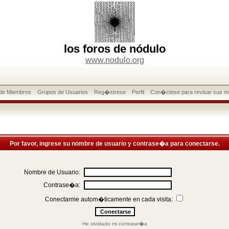
los foros de nódulo
www.nodulo.org
 de Miembros
Grupos de Usuarios
Reg�strese
Perfil
Con�ctese para revisar sus m
Por favor, ingrese su nombre de usuario y contrase�a para conectarse.
Nombre de Usuario:
Contrase�a:
Conectarme autom�ticamente en cada visita:
He olvidado mi contrase�a