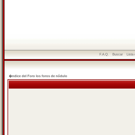
F.A.Q.
Buscar
Lista
�ndice del Foro los foros de nódulo