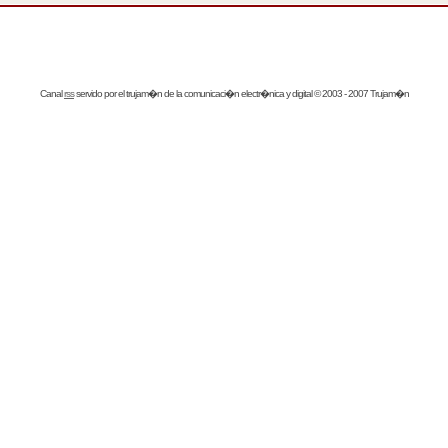
Canal
rss
servido por el
trujam�n
de la comunicaci�n electr�nica y digital © 2003 - 2007 Trujam�n