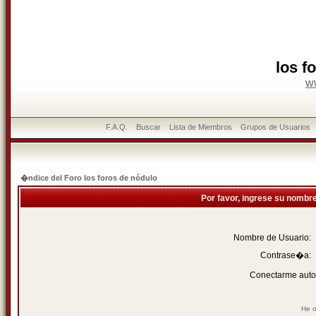
los f
w
F.A.Q.
Buscar
Lista de Miembros
Grupos de Usuarios
�ndice del Foro los foros de nódulo
Por favor, ingrese su nombr
Nombre de Usuario:
Contrase�a:
Conectarme auto
He o