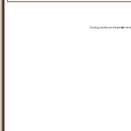
Canal
rss
servido por el
trujam�n
de la