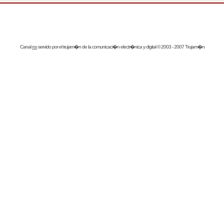
Canal
rss
servido por el
trujam�n
de la comunicaci�n electr�nica y digital © 2003 - 2007 Trujam�n