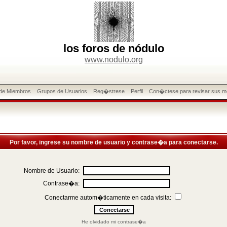
los foros de nódulo
www.nodulo.org
 de Miembros
Grupos de Usuarios
Reg�strese
Perfil
Con�ctese para revisar sus m
Por favor, ingrese su nombre de usuario y contrase�a para conectarse.
Nombre de Usuario:
Contrase�a:
Conectarme autom�ticamente en cada visita:
He olvidado mi contrase�a