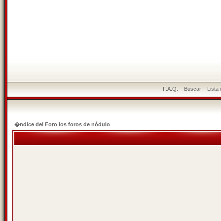
F.A.Q.
Buscar
Lista
�ndice del Foro los foros de nódulo