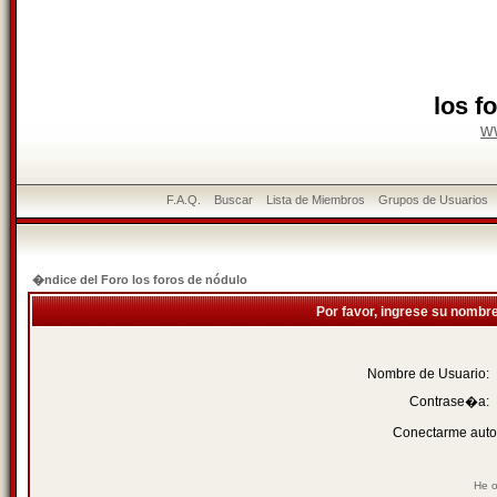
los f
w
F.A.Q.
Buscar
Lista de Miembros
Grupos de Usuarios
�ndice del Foro los foros de nódulo
Por favor, ingrese su nombr
Nombre de Usuario:
Contrase�a:
Conectarme auto
He o