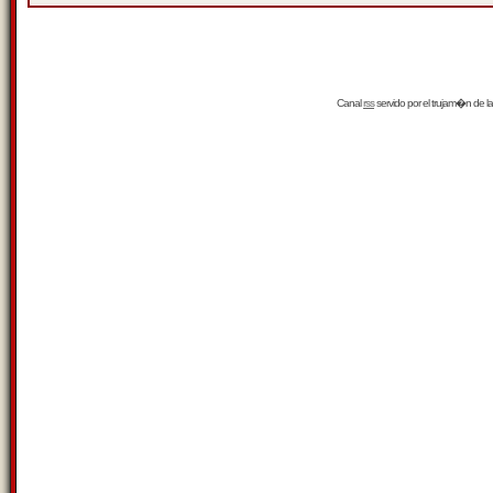
Canal
rss
servido por el
trujam�n
de la