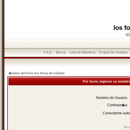
los f
w
F.A.Q.
Buscar
Lista de Miembros
Grupos de Usuarios
�ndice del Foro los foros de nódulo
Por favor, ingrese su nombr
Nombre de Usuario:
Contrase�a:
Conectarme auto
He o