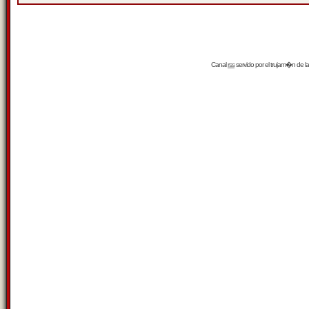
Canal
rss
servido por el
trujam�n
de la