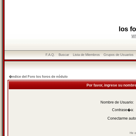
los f
w
F.A.Q.
Buscar
Lista de Miembros
Grupos de Usuarios
�ndice del Foro los foros de nódulo
Por favor, ingrese su nombr
Nombre de Usuario:
Contrase�a:
Conectarme auto
He o