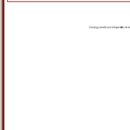
Canal
rss
servido por el
trujam�n
de la