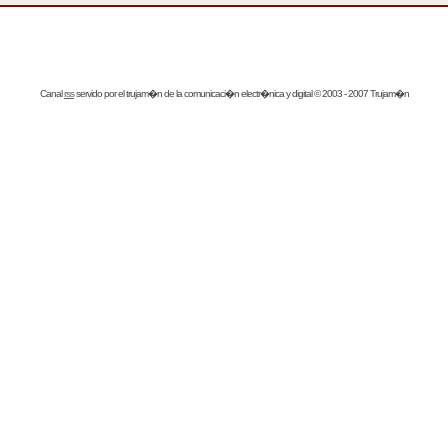
Canal
rss
servido por el
trujam�n
de la comunicaci�n electr�nica y digital © 2003 - 2007 Trujam�n