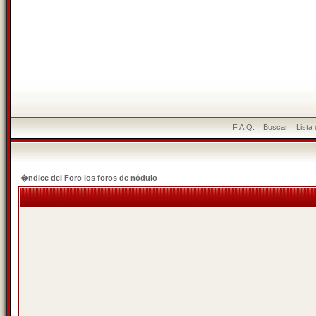
F.A.Q.
Buscar
Lista
�ndice del Foro los foros de nódulo