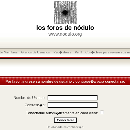
los foros de nódulo
www.nodulo.org
 de Miembros
Grupos de Usuarios
Reg�strese
Perfil
Con�ctese para revisar sus m
Por favor, ingrese su nombre de usuario y contrase�a para conectarse.
Nombre de Usuario:
Contrase�a:
Conectarme autom�ticamente en cada visita:
He olvidado mi contrase�a