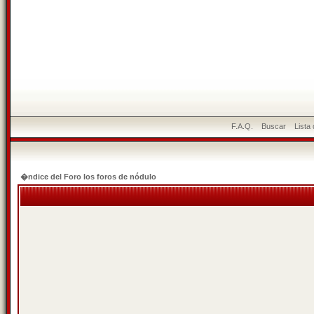
F.A.Q.
Buscar
Lista
�ndice del Foro los foros de nódulo