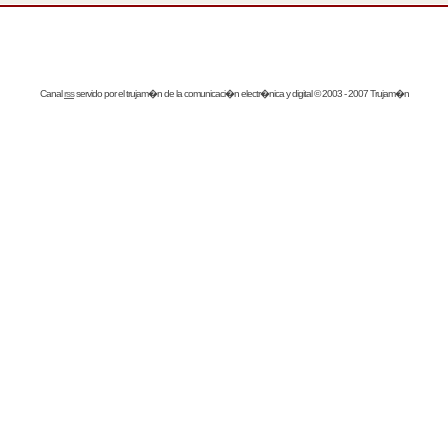
Canal
rss
servido por el
trujam�n
de la comunicaci�n electr�nica y digital © 2003 - 2007 Trujam�n