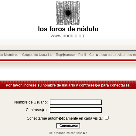
los foros de nódulo
www.nodulo.org
 de Miembros
Grupos de Usuarios
Reg�strese
Perfil
Con�ctese para revisar sus m
Por favor, ingrese su nombre de usuario y contrase�a para conectarse.
Nombre de Usuario:
Contrase�a:
Conectarme autom�ticamente en cada visita:
He olvidado mi contrase�a