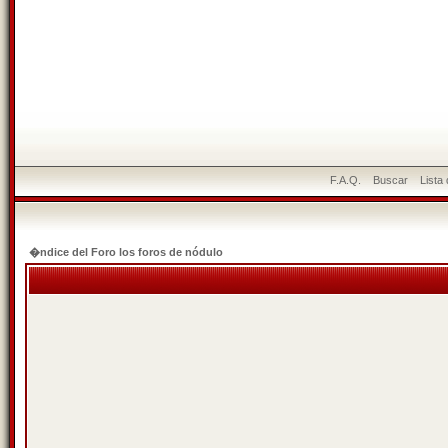
F.A.Q.
Buscar
Lista
�ndice del Foro los foros de nódulo