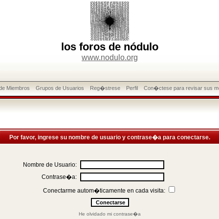
los foros de nódulo
www.nodulo.org
 de Miembros
Grupos de Usuarios
Reg�strese
Perfil
Con�ctese para revisar sus m
Por favor, ingrese su nombre de usuario y contrase�a para conectarse.
Nombre de Usuario:
Contrase�a:
Conectarme autom�ticamente en cada visita:
He olvidado mi contrase�a