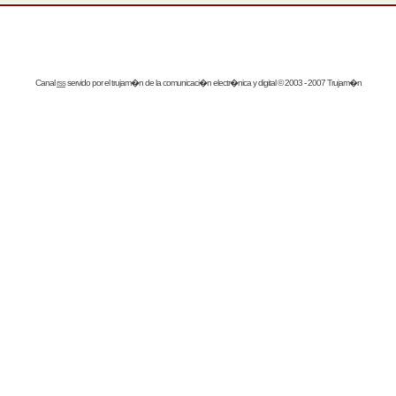
Canal
rss
servido por el
trujam�n
de la comunicaci�n electr�nica y digital © 2003 - 2007 Trujam�n