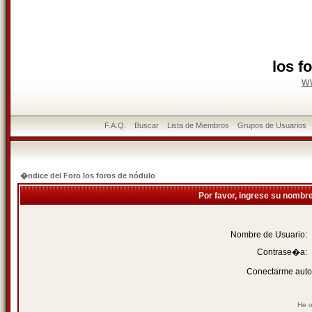
los f
w
F.A.Q.
Buscar
Lista de Miembros
Grupos de Usuarios
�ndice del Foro los foros de nódulo
Por favor, ingrese su nombr
Nombre de Usuario:
Contrase�a:
Conectarme auto
He o