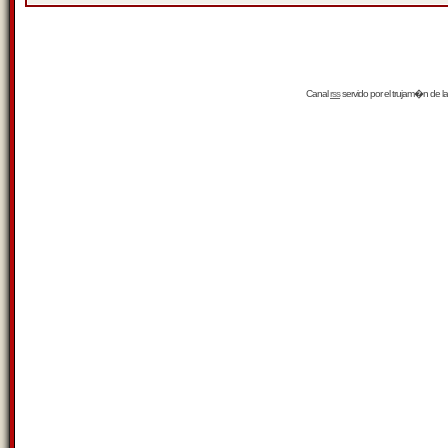
Canal
rss
servido por el
trujam�n
de la