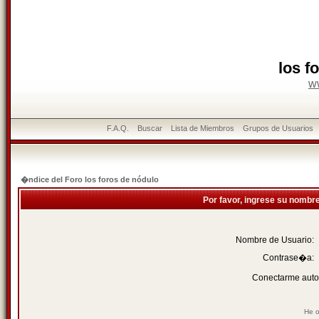
los f
w
F.A.Q.
Buscar
Lista de Miembros
Grupos de Usuarios
�ndice del Foro los foros de nódulo
Por favor, ingrese su nombr
Nombre de Usuario:
Contrase�a:
Conectarme auto
He o