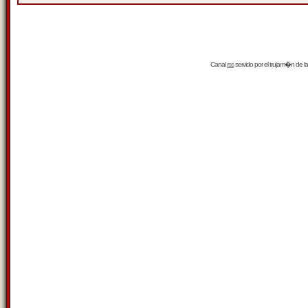
Canal
rss
servido por el
trujam�n
de la