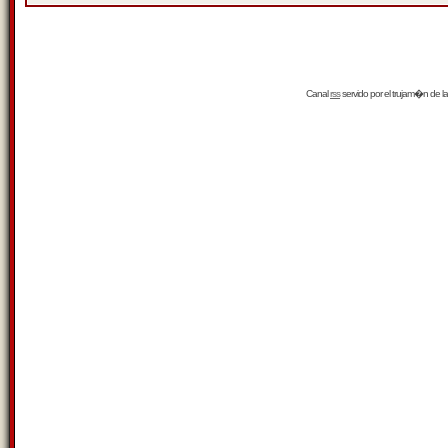
Canal
rss
servido por el
trujam�n
de la