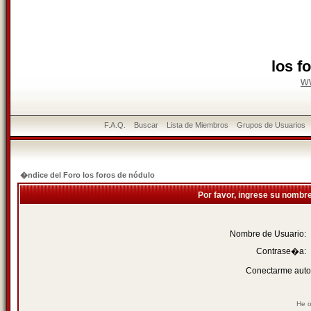
los f
w
F.A.Q.
Buscar
Lista de Miembros
Grupos de Usuarios
�ndice del Foro los foros de nódulo
Por favor, ingrese su nombr
Nombre de Usuario:
Contrase�a:
Conectarme auto
He o