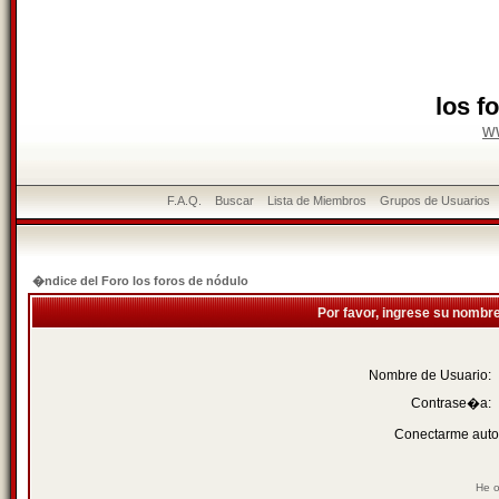
los f
w
F.A.Q.
Buscar
Lista de Miembros
Grupos de Usuarios
�ndice del Foro los foros de nódulo
Por favor, ingrese su nombr
Nombre de Usuario:
Contrase�a:
Conectarme auto
He o