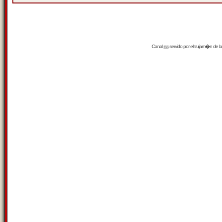
Canal
rss
servido por el
trujam�n
de la