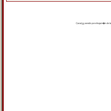
Canal
rss
servido por el
trujam�n
de la