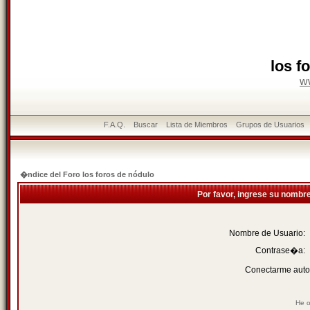
los f
w
F.A.Q.
Buscar
Lista de Miembros
Grupos de Usuarios
�ndice del Foro los foros de nódulo
Por favor, ingrese su nombr
Nombre de Usuario:
Contrase�a:
Conectarme auto
He o