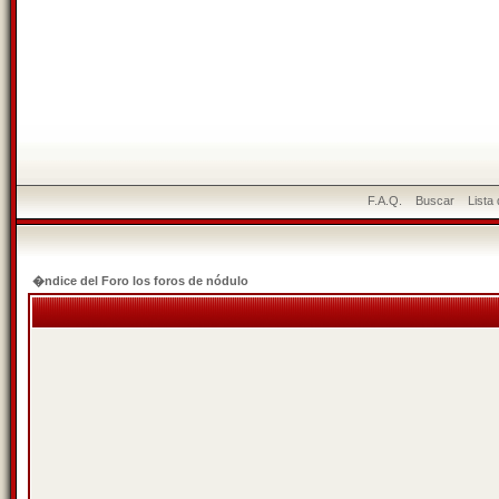
F.A.Q.
Buscar
Lista
�ndice del Foro los foros de nódulo