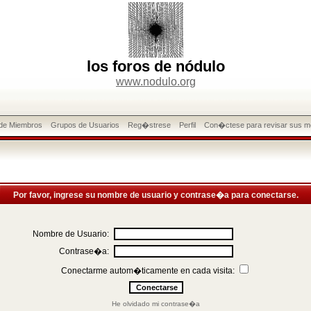
los foros de nódulo
www.nodulo.org
 de Miembros
Grupos de Usuarios
Reg�strese
Perfil
Con�ctese para revisar sus m
Por favor, ingrese su nombre de usuario y contrase�a para conectarse.
Nombre de Usuario:
Contrase�a:
Conectarme autom�ticamente en cada visita:
He olvidado mi contrase�a