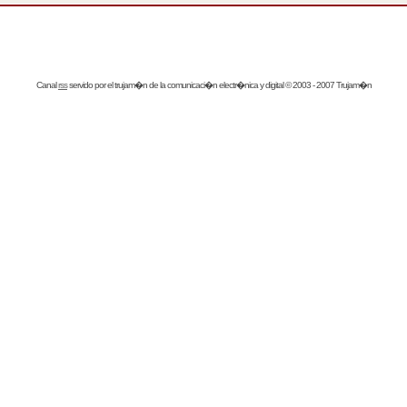
Canal
rss
servido por el
trujam�n
de la comunicaci�n electr�nica y digital © 2003 - 2007 Trujam�n