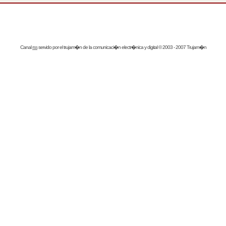
Canal
rss
servido por el
trujam�n
de la comunicaci�n electr�nica y digital © 2003 - 2007 Trujam�n