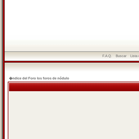
F.A.Q.
Buscar
Lista
�ndice del Foro los foros de nódulo