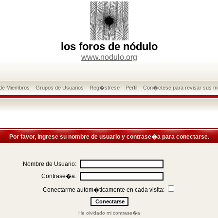
los foros de nódulo
www.nodulo.org
 de Miembros
Grupos de Usuarios
Reg�strese
Perfil
Con�ctese para revisar sus m
Por favor, ingrese su nombre de usuario y contrase�a para conectarse.
Nombre de Usuario:
Contrase�a:
Conectarme autom�ticamente en cada visita:
He olvidado mi contrase�a