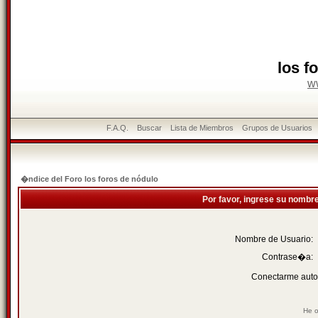
los f
w
F.A.Q.
Buscar
Lista de Miembros
Grupos de Usuarios
�ndice del Foro los foros de nódulo
Por favor, ingrese su nombr
Nombre de Usuario:
Contrase�a:
Conectarme auto
He o