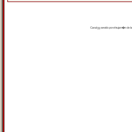
Canal
rss
servido por el
trujam�n
de la