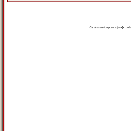
Canal
rss
servido por el
trujam�n
de la