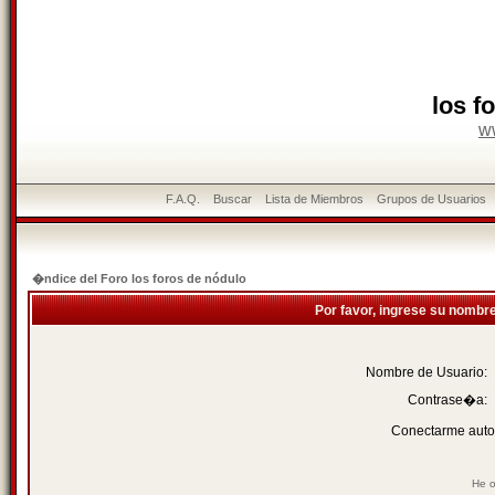
los f
w
F.A.Q.
Buscar
Lista de Miembros
Grupos de Usuarios
�ndice del Foro los foros de nódulo
Por favor, ingrese su nombr
Nombre de Usuario:
Contrase�a:
Conectarme auto
He o