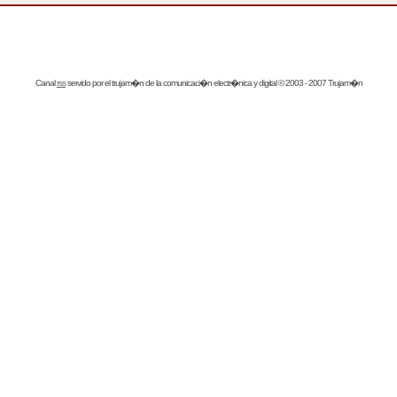
Canal
rss
servido por el
trujam�n
de la comunicaci�n electr�nica y digital © 2003 - 2007 Trujam�n