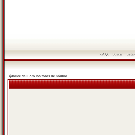
F.A.Q.
Buscar
Lista
�ndice del Foro los foros de nódulo