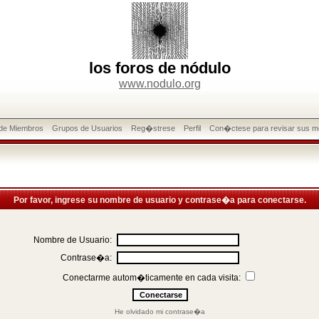
los foros de nódulo
www.nodulo.org
 de Miembros
Grupos de Usuarios
Reg�strese
Perfil
Con�ctese para revisar sus m
Por favor, ingrese su nombre de usuario y contrase�a para conectarse.
Nombre de Usuario:
Contrase�a:
Conectarme autom�ticamente en cada visita:
He olvidado mi contrase�a