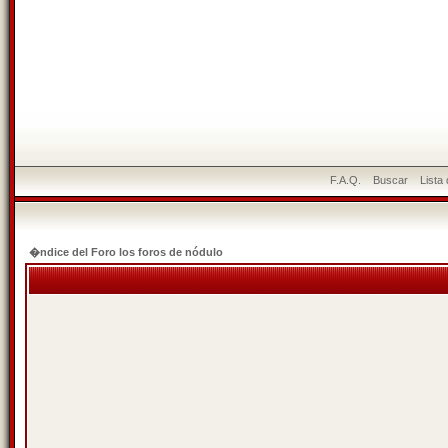
F.A.Q.
Buscar
Lista
�ndice del Foro los foros de nódulo