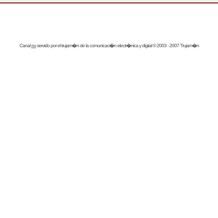
Canal
rss
servido por el
trujam�n
de la comunicaci�n electr�nica y digital © 2003 - 2007 Trujam�n