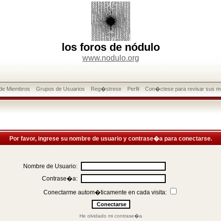
los foros de nódulo
www.nodulo.org
 de Miembros
Grupos de Usuarios
Reg�strese
Perfil
Con�ctese para revisar sus m
Por favor, ingrese su nombre de usuario y contrase�a para conectarse.
Nombre de Usuario:
Contrase�a:
Conectarme autom�ticamente en cada visita:
He olvidado mi contrase�a