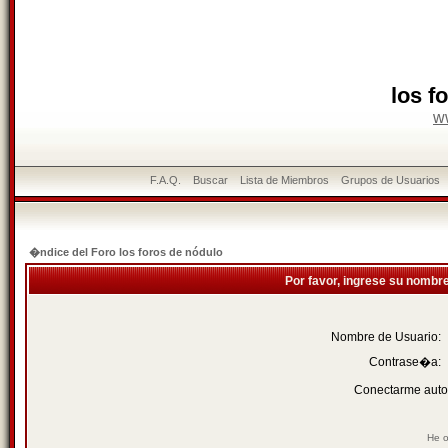
los f
w
F.A.Q.
Buscar
Lista de Miembros
Grupos de Usuarios
�ndice del Foro los foros de nódulo
Por favor, ingrese su nombr
Nombre de Usuario:
Contrase�a:
Conectarme auto
He o