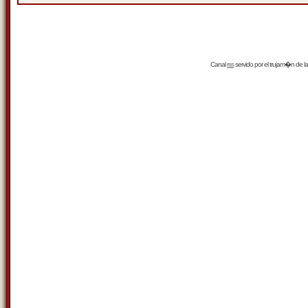
Canal
rss
servido por el
trujam�n
de la