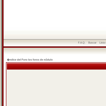
F.A.Q.
Buscar
Lista
�ndice del Foro los foros de nódulo