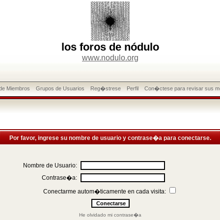
los foros de nódulo
www.nodulo.org
 de Miembros
Grupos de Usuarios
Reg�strese
Perfil
Con�ctese para revisar sus m
Por favor, ingrese su nombre de usuario y contrase�a para conectarse.
Nombre de Usuario:
Contrase�a:
Conectarme autom�ticamente en cada visita:
He olvidado mi contrase�a