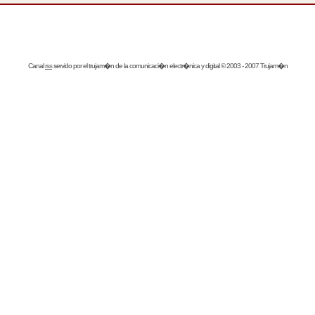
Canal
rss
servido por el
trujam�n
de la comunicaci�n electr�nica y digital © 2003 - 2007 Trujam�n