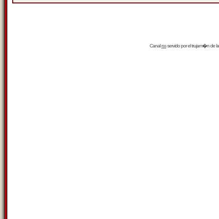
Canal
rss
servido por el
trujam�n
de la