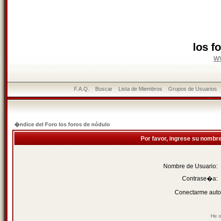
los f
w
F.A.Q.
Buscar
Lista de Miembros
Grupos de Usuarios
�ndice del Foro los foros de nódulo
Por favor, ingrese su nombr
Nombre de Usuario:
Contrase�a:
Conectarme auto
He o