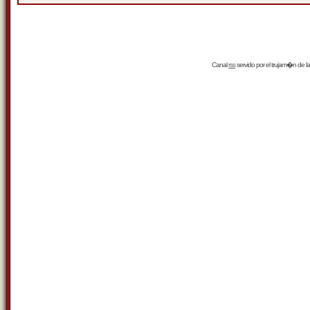
Canal
rss
servido por el
trujam�n
de la