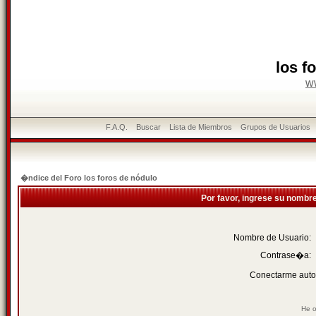
los f
w
F.A.Q.
Buscar
Lista de Miembros
Grupos de Usuarios
�ndice del Foro los foros de nódulo
Por favor, ingrese su nombr
Nombre de Usuario:
Contrase�a:
Conectarme auto
He o